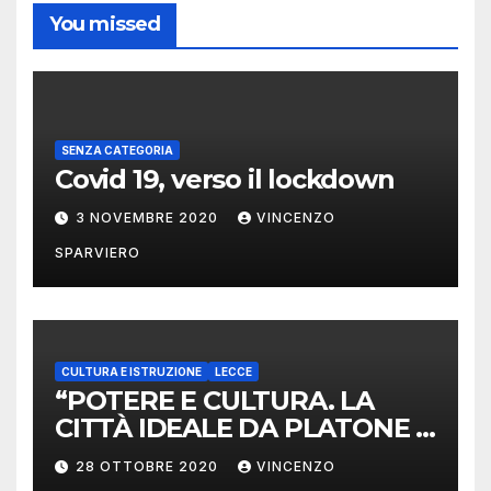
You missed
SENZA CATEGORIA
Covid 19, verso il lockdown
3 NOVEMBRE 2020
VINCENZO
SPARVIERO
CULTURA E ISTRUZIONE
LECCE
“POTERE E CULTURA. LA
CITTÀ IDEALE DA PLATONE A
OGGI” DAL 29 OTTOBRE AL
28 OTTOBRE 2020
VINCENZO
21 DICEMBRE 2020 CICLO DI