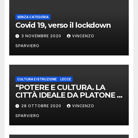
SENZA CATEGORIA
Covid 19, verso il lockdown
3 NOVEMBRE 2020
VINCENZO
SPARVIERO
CULTURA E ISTRUZIONE
LECCE
“POTERE E CULTURA. LA
CITTÀ IDEALE DA PLATONE A
OGGI” DAL 29 OTTOBRE AL
28 OTTOBRE 2020
VINCENZO
21 DICEMBRE 2020 CICLO DI
SPARVIERO
SEMINARI FILOSOFICO-
POLITICI